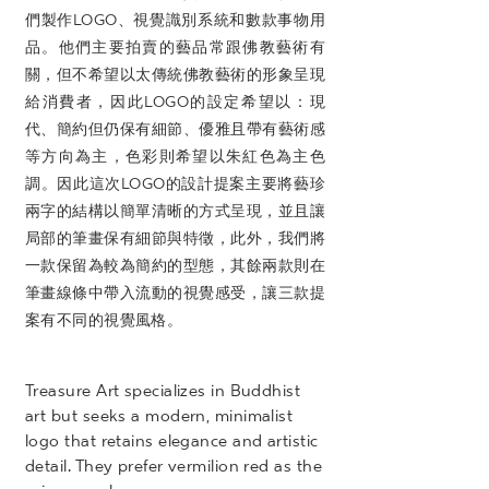
們製作LOGO、視覺識別系統和數款事物用
品。他們主要拍賣的藝品常跟佛教藝術有
關，但不希望以太傳統佛教藝術的形象呈現
給消費者，因此LOGO的設定希望以：現
代、簡約但仍保有細節、優雅且帶有藝術感
等方向為主，色彩則希望以朱紅色為主色
調。因此這次LOGO的設計提案主要將藝珍
兩字的結構以簡單清晰的方式呈現，並且讓
局部的筆畫保有細節與特徵，此外，我們將
一款保留為較為簡約的型態，其餘兩款則在
筆畫線條中帶入流動的視覺感受，讓三款提
案有不同的視覺風格。
Treasure Art specializes in Buddhist
art but seeks a modern, minimalist
logo that retains elegance and artistic
detail. They prefer vermilion red as the