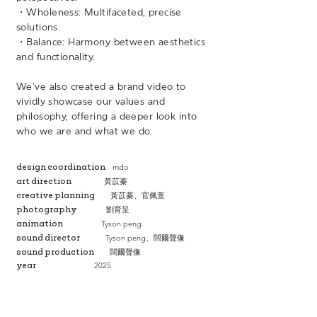
・Wholeness: Multifaceted, precise
solutions.
・Balance: Harmony between aesthetics
and functionality.
We’ve also created a brand video to
vividly showcase our values and
philosophy, offering a deeper look into
who we are and what we do.
design coordination
mdo
art direction
黃苡蓁
creative planning
黃苡蓁、
官佩萱
photography
劉育呈
animation
Tyson peng
sound director
、闊爾聲像
Tyson peng
sound production 闊爾聲像
year
2025