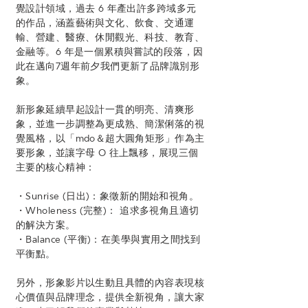
覺設計領域，過去 6 年產出許多跨域多元
的作品，涵蓋藝術與文化、飲食、交通運
輸、營建、醫療、休閒觀光、科技、教育、
金融等。
6 年是一個累積與嘗試的段落，因
此在邁向7週年前夕我們更新了品牌識別形
象。
新形象延續早起設計一貫的明亮、清爽形
象，並進一步調整為更成熟、簡潔俐落的視
覺風格，以「mdo＆超大圓角矩形」作為主
要形象，並讓字母 O 往上飄移，展現三個
主要的核心精神：
・Sunrise (日出)：象徵新的開始和視角。
・Wholeness (完整)： 追求多視角且適切
的解決方案。
・Balance (平衡)：在美學與實用之間找到
平衡點。
另外，形象影片以生動且具體的內容表現核
心價值與品牌理念，提供全新視角，讓大家