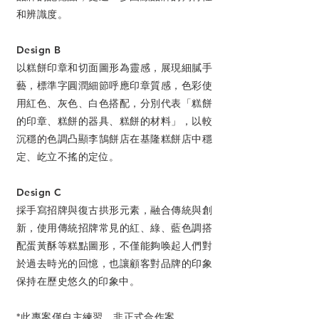
和辨識度。
Design B
以糕餅印章和切面圖形為靈感，展現細膩手
藝，標準字圓潤細節呼應印章質感，色彩使
用紅色、灰色、白色搭配，分別代表「糕餅
的印章、糕餅的器具、糕餅的材料」，以較
沉穩的色調凸顯李鵠餅店在基隆糕餅店中穩
定、屹立不搖的定位。
Design C
採手寫招牌與復古拱形元素，融合傳統與創
新，使用傳統招牌常見的紅、綠、藍色調搭
配蛋黃酥等糕點圖形，不僅能夠唤起人們對
於過去時光的回憶，也讓顧客對品牌的印象
保持在歷史悠久的印象中。
*此專案僅自主練習，非正式合作案