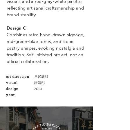
visuals and a red-gray-white palette,
reflecting artisanal craftsmanship and
brand stability.
Design C
Combines retro hand-drawn signage,
red-green-blue tones, and iconic
pastry shapes, evoking nostalgia and
tradition. Self-initiated project, not an
official collaboration.
art direction
早起設計
visual
許靖彤
design
2023
year