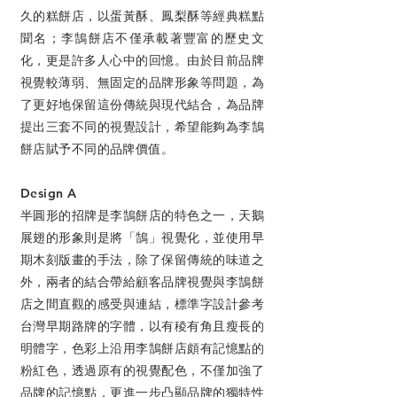
久的糕餅店，以蛋黃酥、鳳梨酥等經典糕點
聞名；李鵠餅店不僅承載著豐富的歷史文
化，更是許多人心中的回憶。由於目前品牌
視覺較薄弱、無固定的品牌形象等問題，為
了更好地保留這份傳統與現代結合，為品牌
提出三套不同的視覺設計，希望能夠為李鵠
餅店賦予不同的品牌價值。
Design A
半圓形的招牌是李鵠餅店的特色之一，天鵝
展翅的形象則是將「鵠」視覺化，並使用早
期木刻版畫的手法，除了保留傳統的味道之
外，兩者的結合帶給顧客品牌視覺與李鵠餅
店之間直觀的感受與連結，標準字設計參考
台灣早期路牌的字體，以有稜有角且瘦長的
明體字，色彩上沿用李鵠餅店頗有記憶點的
粉紅色，透過原有的視覺配色，不僅加強了
品牌的記憶點，更進一步凸顯品牌的獨特性